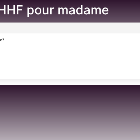
o HHF pour madame
he?