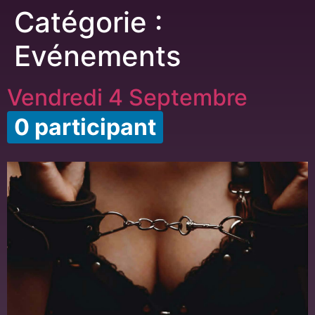
Catégorie :
Evénements
Vendredi 4 Septembre
0 participant