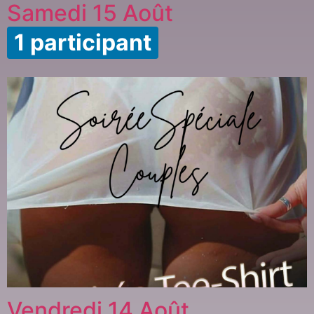
Samedi 15 Août
1 participant
Vendredi 14 Août