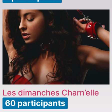
Les dimanches Charn’elle
60 participants