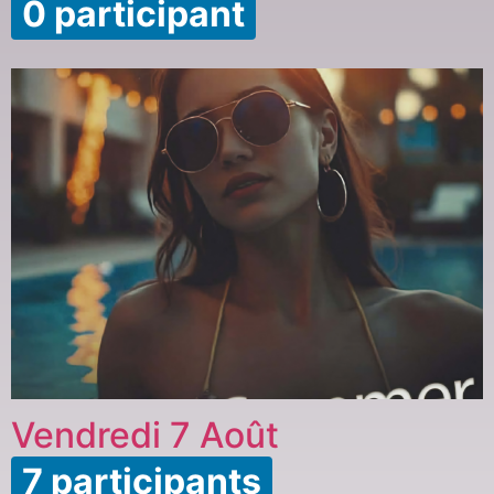
0 participant
Vendredi 7 Août
7 participants