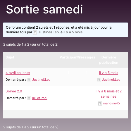
Sortie samedi
Ce forum contient 2 sujets et 1 réponse, et a été mis à jour pour la
dernière fois par
Justine&Leo
le
il y a 5 mois
.
2 sujets de 1 à 2 (sur un total de 2)
Sujet
Participants
Messages
Dernière
publication
4 avril caliente
1
1
il y a 5 mois
Démarré par :
Justine&Leo
Justine&Leo
Soiree 2.0
2
2
il y a 8 mois et 2
semaines
Démarré par :
lui-et-moi
mandine45
2 sujets de 1 à 2 (sur un total de 2)